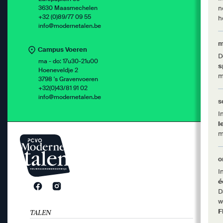
3630 Maasmechelen
n
+32 (0)89/77 09 55
h
info@modernetalen.be
m
Campus Voeren
D
ma - do: 17u30-21u00
s
Hoeneveldje 2
m
3798 's Gravenvoeren
+32(0)43/81 91 02
info@modernetalen.be
s
I
l
m
o
I
é
D
w
F
TALEN