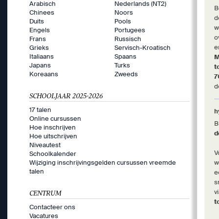
Arabisch
Nederlands (NT2)
B
Chinees
Noors
d
Duits
Pools
w
Engels
Portugees
o
Frans
Russisch
e
Grieks
Servisch-Kroatisch
Italiaans
Spaans
M
Japans
Turks
t
Koreaans
Zweeds
d
SCHOOLJAAR 2025-2026
17 talen
h
Online cursussen
B
Hoe inschrijven
d
Hoe uitschrijven
Niveautest
V
Schoolkalender
Wijziging inschrijvingsgelden cursussen vreemde
w
talen
e
s
v
CENTRUM
t
Contacteer ons
Vacatures