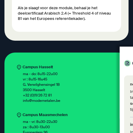
Als je slaagt voor deze module, behaal je het
deelcertificaat Arabisch 2.4 (= Threshold 4 of niveau
B1 van het Europees referentiekader).
Campus Hasselt
ma - do: 8u15-22u00
vr : 8u15-16u45
n
G. Verwilghensingel 1B
3500 Hasselt
I
+32 (0)11/26 72 81
t
info@modernetalen.be
s
t
Campus Maasmechelen
ma - vr: 8u30-22u30
i
za : 8u30-13u00
I
Europaplein 36