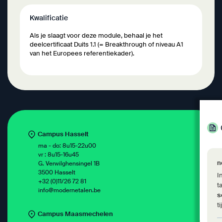
Kwalificatie
Als je slaagt voor deze module, behaal je het
deelcertificaat Duits 1.1 (= Breakthrough of niveau A1
van het Europees referentiekader).
Campus Hasselt
ma - do: 8u15-22u00
vr : 8u15-16u45
n
G. Verwilghensingel 1B
3500 Hasselt
I
+32 (0)11/26 72 81
t
info@modernetalen.be
s
t
Campus Maasmechelen