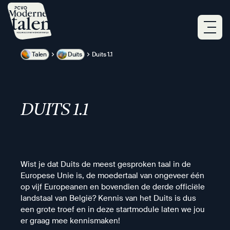
Overslaan
en
naar
de
inhoud
Talen
Duits
Duits 1.1
gaan
DUITS 1.1
Wist je dat Duits de meest gesproken taal in de
Europese Unie is, de moedertaal van ongeveer één
op vijf Europeanen en bovendien de derde officiële
landstaal van België? Kennis van het Duits is dus
een grote troef en in deze startmodule laten we jou
er graag mee kennismaken!