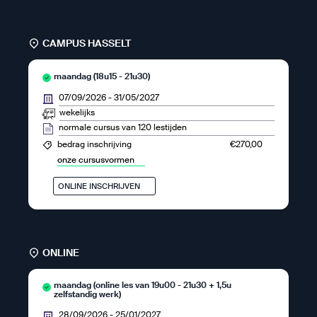
CAMPUS HASSELT
maandag (18u15 - 21u30)
07/09/2026
-
31/05/2027
wekelijks
normale cursus van 120 lestijden
€270,00
bedrag inschrijving
onze cursusvormen
ONLINE INSCHRIJVEN
ONLINE
maandag (online les van 19u00 - 21u30 + 1,5u
zelfstandig werk)
28/09/2026
-
25/01/2027