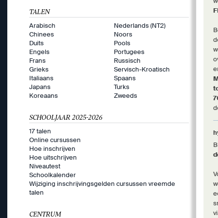
w
F
TALEN
Arabisch
Nederlands (NT2)
B
Chinees
Noors
d
Duits
Pools
w
Engels
Portugees
o
Frans
Russisch
e
Grieks
Servisch-Kroatisch
Italiaans
Spaans
M
Japans
Turks
t
Koreaans
Zweeds
d
SCHOOLJAAR 2025-2026
17 talen
h
Online cursussen
B
Hoe inschrijven
d
Hoe uitschrijven
Niveautest
V
Schoolkalender
Wijziging inschrijvingsgelden cursussen vreemde
w
talen
e
s
v
CENTRUM