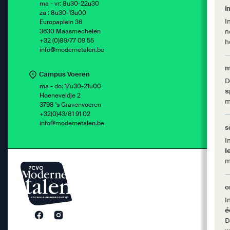
ma - vr: 8u30-22u30
i
za : 8u30-13u00
I
Europaplein 36
3630 Maasmechelen
n
+32 (0)89/77 09 55
h
info@modernetalen.be
m
Campus Voeren
D
ma - do: 17u30-21u00
s
Hoeneveldje 2
m
3798 's Gravenvoeren
+32(0)43/81 91 02
info@modernetalen.be
s
I
l
m
o
I
é
D