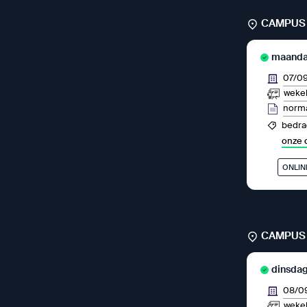
CAMPUS
maandag
07/0
wekel
norma
bedrag
onze 
ONLIN
CAMPUS
dinsdag
08/0
wekel