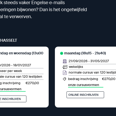
erk steeds vaker Engelse e-mails
eringen bijwonen? Dan is het ongetwijfeld
l te verwerven.
HASSELT
ndag en woensdag (13u00
maandag (18u15 - 21u40)
21/09/2026
-
31/05/2027
9/2026
-
18/01/2027
wekelijks
keer per week
normale cursus van 120 lestij
le cursus van 120 lestijden
€270,00
bedrag inschrijving
€270,00
 inschrijving
onze cursusvormen
cursusvormen
ONLINE INSCHRIJVEN
E INSCHRIJVEN