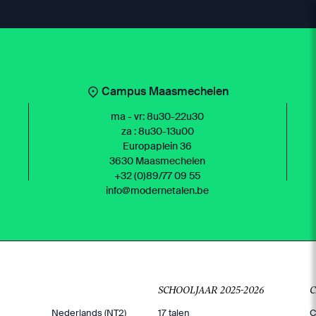
Campus Maasmechelen
ma - vr: 8u30-22u30
za : 8u30-13u00
Europaplein 36
3630 Maasmechelen
+32 (0)89/77 09 55
info@modernetalen.be
SCHOOLJAAR 2025-2026
Nederlands (NT2)
17 talen
C