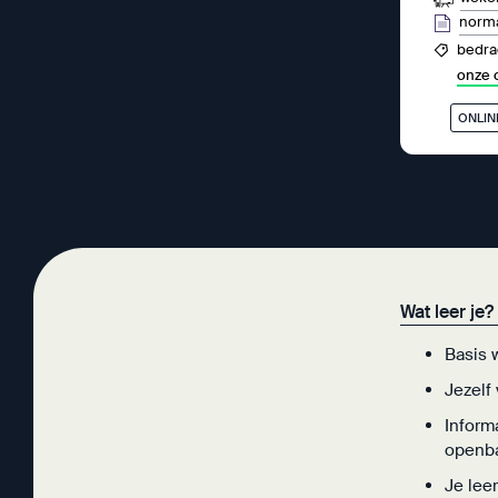
norma
bedrag
onze 
ONLIN
Wat leer je?
Basis 
Jezelf
Inform
openba
Je lee