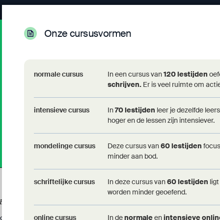
Onze cursusvormen
Campus Voeren
normale cursus
In een cursus van
120 lestijden
oef
ma - do: 17u30-21u00
schrijven.
Er is veel ruimte om actie
Hoeneveldje 2
3798 's Gravenvoeren
intensieve cursus
In
70 lestijden
leer je dezelfde leer
+32(0)43/81 91 02
hoger en de lessen zijn intensiever.
info@modernetalen.be
mondelinge cursus
Deze cursus van
60 lestijden
focus
minder aan bod.
schriftelijke cursus
In deze cursus van
60 lestijden
lig
worden minder geoefend.
CENTRUM
OEFENEN EN BEGELEIDING
online cursus
In de
normale
en
intensieve onli
ontacteer ons
Online leerplatform