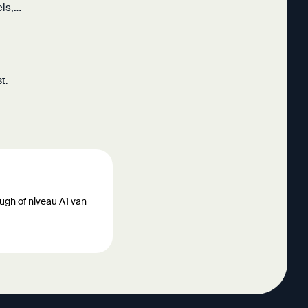
els,…
t.
ough of niveau A1 van