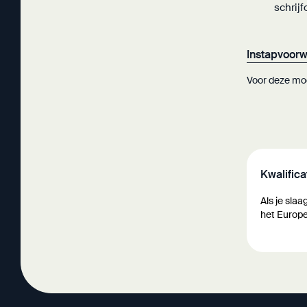
schrij
Instapvoor
Voor deze mod
Kwalifica
Als je slaa
het Europe