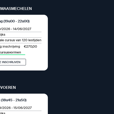
 MAASMECHELEN
 (19u00 - 22u00)
9/2026
-
14/06/2027
ijks
le cursus van 120 lestijden
€270,00
 inschrijving
cursusvormen
E INSCHRIJVEN
 VOEREN
 (18u45 - 21u50)
9/2026
-
15/06/2027
ijks