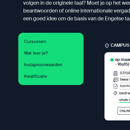
volgen in de originele taal? Moet je op het w
beantwoorden of online internationale vergad
een goed idee om de basis van de Engelse taa
Cursussen
CAMPUS 
Wat leer je?
op maa
- 16u15)
Instapvoorwaarden
07/0
Kwalificatie
twee 
norma
bedrag
onze 
ONLIN