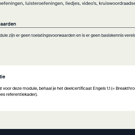
foefeningen, luisteroefeningen, liedjes, video's, kruiswoordraads
waarden
ule zijn er geen toelatingsvoorwaarden en is er geen basiskennis vereis
tie
gt voor deze module, behaal je het deelcertificaat Engels 1.1 (= Breakthr
es referentiekader).