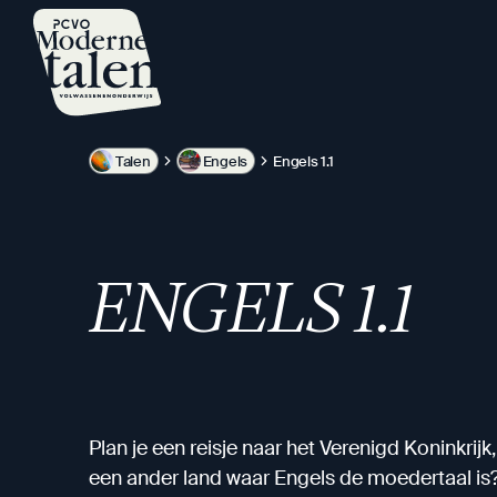
Overslaan
en
naar
de
inhoud
gaan
Talen
Engels
Engels 1.1
ENGELS 1.1
Plan je een reisje naar het Verenigd Koninkrij
een ander land waar Engels de moedertaal is? W