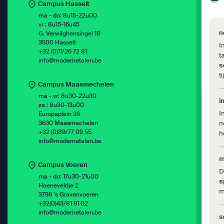
Campus Hasselt
ma - do: 8u15-22u00
vr : 8u15-16u45
n
G. Verwilghensingel 1B
3500 Hasselt
I
+32 (0)11/26 72 81
t
info@modernetalen.be
s
t
Campus Maasmechelen
ma - vr: 8u30-22u30
i
za : 8u30-13u00
I
Europaplein 36
3630 Maasmechelen
n
+32 (0)89/77 09 55
h
info@modernetalen.be
m
Campus Voeren
D
ma - do: 17u30-21u00
s
Hoeneveldje 2
m
3798 's Gravenvoeren
+32(0)43/81 91 02
info@modernetalen.be
s