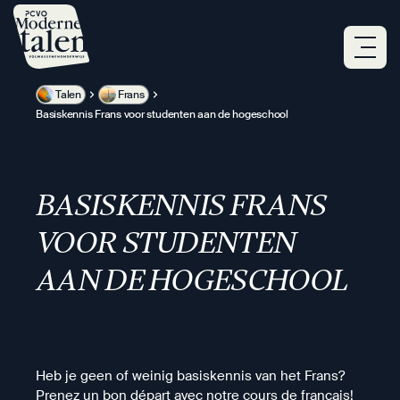
Overslaan
en
naar
de
inhoud
Talen
Frans
gaan
Basiskennis Frans voor studenten aan de hogeschool
BASISKENNIS FRANS
VOOR STUDENTEN
AAN DE HOGESCHOOL
Heb je geen of weinig basiskennis van het Frans?
Prenez un bon départ avec notre cours de français!