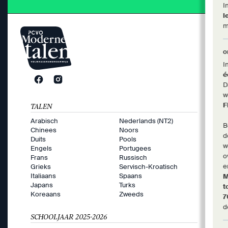
I
l
m
o
I
é
D
w
F
TALEN
Arabisch
Nederlands (NT2)
B
Chinees
Noors
d
Duits
Pools
w
Engels
Portugees
o
Frans
Russisch
e
Grieks
Servisch-Kroatisch
Italiaans
Spaans
M
Japans
Turks
t
Koreaans
Zweeds
d
SCHOOLJAAR 2025-2026