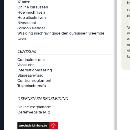
17 talen
h
Online cursussen
B
Hoe inschrijven
d
Hoe uitschrijven
Niveautest
V
Schoolkalender
Wijziging inschrijvingsgelden cursussen vreemde
w
talen
e
s
v
CENTRUM
t
Contacteer ons
Vacatures
Internationalisering
Stageaanvraag
Centrumreglement
Trajectschema's
OEFENEN EN BEGELEIDING
Online leerplatform
Oefenwebsite NT2