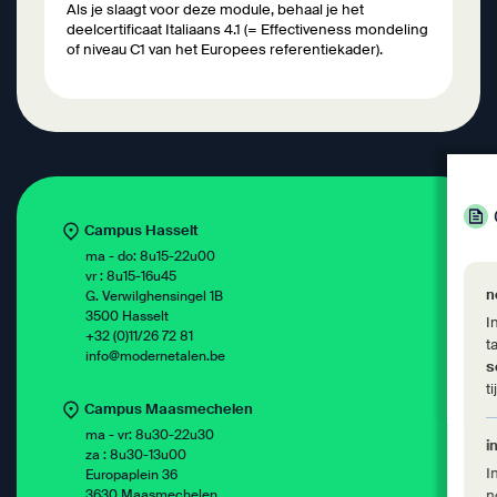
Als je slaagt voor deze module, behaal je het
deelcertificaat Italiaans 4.1 (= Effectiveness mondeling
of niveau C1 van het Europees referentiekader).
Campus Hasselt
ma - do: 8u15-22u00
vr : 8u15-16u45
n
G. Verwilghensingel 1B
3500 Hasselt
I
+32 (0)11/26 72 81
t
info@modernetalen.be
s
t
Campus Maasmechelen
ma - vr: 8u30-22u30
i
za : 8u30-13u00
I
Europaplein 36
3630 Maasmechelen
n