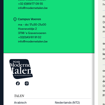
+32 (0)89/77 09 55
h
info@modernetalen.be
m
Campus Voeren
D
ma - do: 17u30-21u00
s
Hoeneveldje 2
m
3798 's Gravenvoeren
+32(0)43/81 91 02
info@modernetalen.be
s
I
l
m
o
I
é
D
w
F
TALEN
Arabisch
Nederlands (NT2)
B