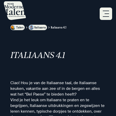
Overslaan
en
naar
de
inhoud
Talen
Italiaans
Italiaans 4.1
gaan
ITALIAANS 4.1
Ciao! Hou je van de Italiaanse taal, de Italiaanse
keuken, vakantie aan zee of in de bergen en alles
wat het “Bel Paese” te bieden heeft?
Vind je het leuk om Italiaans te praten en te
begrijpen, Italiaanse uitdrukkingen en zegswijzen te
leren kennen, typische dorpjes te ontdekken, over