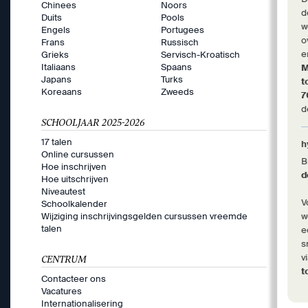
Chinees
Noors
d
Duits
Pools
w
Engels
Portugees
o
Frans
Russisch
e
Grieks
Servisch-Kroatisch
Italiaans
Spaans
M
Japans
Turks
t
Koreaans
Zweeds
d
SCHOOLJAAR 2025-2026
17 talen
h
Online cursussen
B
Hoe inschrijven
d
Hoe uitschrijven
Niveautest
V
Schoolkalender
Wijziging inschrijvingsgelden cursussen vreemde
w
talen
e
s
v
CENTRUM
t
Contacteer ons
Vacatures
Internationalisering