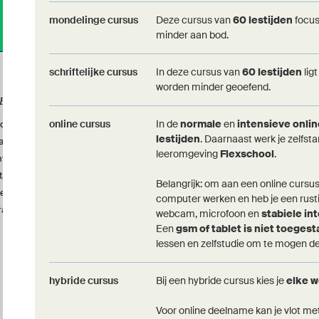
mondelinge cursus
Deze cursus van
60 lestijden
focus
minder aan bod.
schriftelijke cursus
In deze cursus van
60 lestijden
lig
worden minder geoefend.
CENTRUM
OEFENEN EN BEGELEIDING
online cursus
In de
normale
en
intensieve onli
ontacteer ons
Online leerplatform
lestijden
. Daarnaast werk je zelfst
acatures
Oefenwebsite NT2
leeromgeving
Flexschool
.
nternationalisering
tageaanvraag
Belangrijk: om aan een online cursu
entrumreglement
computer werken en heb je een rust
rajectschema's
webcam, microfoon en
stabiele in
Een
gsm of tablet is niet toeges
lessen en zelfstudie om te mogen 
hybride cursus
Bij een hybride cursus kies je
elke 
Voor online deelname kan je vlot me