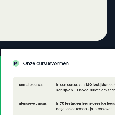
Onze cursusvormen
Campus Voeren
normale cursus
In een cursus van
120 lestijden
oef
ma - do: 17u30-21u00
schrijven.
Er is veel ruimte om actie
Hoeneveldje 2
3798 's Gravenvoeren
intensieve cursus
In
70 lestijden
leer je dezelfde leer
+32(0)43/81 91 02
hoger en de lessen zijn intensiever.
info@modernetalen.be