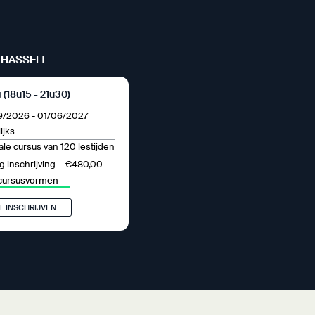
HASSELT
 (18u15 - 21u30)
9/2026
-
01/06/2027
ijks
le cursus van 120 lestijden
€480,00
 inschrijving
cursusvormen
E INSCHRIJVEN