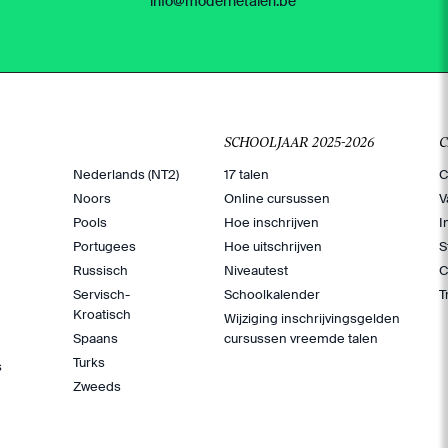
info@modernetalen.be
SCHOOLJAAR 2025-2026
Nederlands (NT2)
17 talen
C
Noors
Online cursussen
V
Pools
Hoe inschrijven
I
Portugees
Hoe uitschrijven
S
Russisch
Niveautest
C
Servisch-
Schoolkalender
T
Kroatisch
Wijziging inschrijvingsgelden
Spaans
cursussen vreemde talen
Turks
s
Zweeds