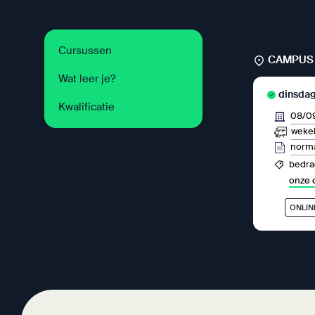
Cursussen
CAMPUS 
Wat leer je?
dinsdag
Kwalificatie
08/0
wekel
norma
bedrag
onze 
ONLIN