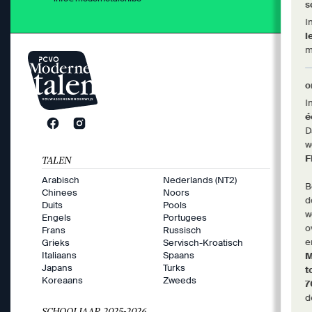
s
I
l
m
o
I
é
D
w
F
TALEN
Arabisch
Nederlands (NT2)
B
Chinees
Noors
d
Duits
Pools
w
Engels
Portugees
o
Frans
Russisch
e
Grieks
Servisch-Kroatisch
Italiaans
Spaans
M
Japans
Turks
t
Koreaans
Zweeds
d
SCHOOLJAAR 2025-2026