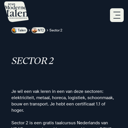
Overslaan
en
naar
de
inhoud
Talen
NT2
Sector 2
gaan
SECTOR 2
Je wil een vak leren in een van deze sectoren:
elektriciteit, metaal, horeca, logistiek, schoonmaak,
bouw en transport. Je hebt een certificaat 1.1 of
hoger.
Sector 2 is een gratis taalcursus Nederlands van