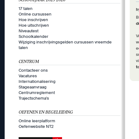
17 talen
h
Online cursussen
B
Hoe inschrijven
d
Hoe uitschrijven
Niveautest
V
Schoolkalender
Wijziging inschrijvingsgelden cursussen vreemde
w
talen
e
s
v
CENTRUM
t
Contacteer ons
Vacatures
Internationalisering
Stageaanvraag
Centrumreglement
Trajectschema's
OEFENEN EN BEGELEIDING
Online leerplatform
Oefenwebsite NT2