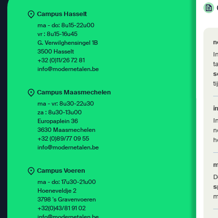
Campus Hasselt
ma - do: 8u15-22u00
vr : 8u15-16u45
n
G. Verwilghensingel 1B
3500 Hasselt
I
+32 (0)11/26 72 81
t
info@modernetalen.be
s
t
Campus Maasmechelen
ma - vr: 8u30-22u30
i
za : 8u30-13u00
I
Europaplein 36
3630 Maasmechelen
n
+32 (0)89/77 09 55
h
info@modernetalen.be
m
Campus Voeren
D
ma - do: 17u30-21u00
s
Hoeneveldje 2
m
3798 's Gravenvoeren
+32(0)43/81 91 02
info@modernetalen.be