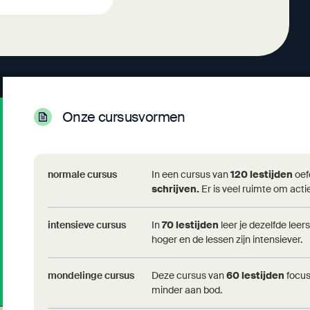
Onze cursusvormen
Campus Voeren
normale cursus
In een cursus van
120 lestijden
oef
ma - do: 17u30-21u00
schrijven.
Er is veel ruimte om actie
Hoeneveldje 2
3798 's Gravenvoeren
intensieve cursus
In
70 lestijden
leer je dezelfde leer
+32(0)43/81 91 02
hoger en de lessen zijn intensiever.
info@modernetalen.be
mondelinge cursus
Deze cursus van
60 lestijden
focus
minder aan bod.