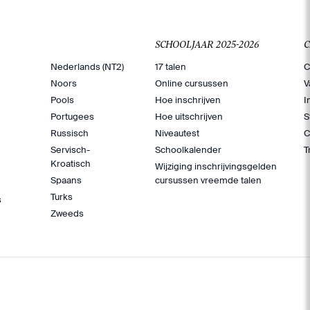
SCHOOLJAAR 2025-2026
Nederlands (NT2)
17 talen
C
Noors
Online cursussen
V
Pools
Hoe inschrijven
I
Portugees
Hoe uitschrijven
S
Russisch
Niveautest
C
Servisch-
Schoolkalender
T
Kroatisch
Wijziging inschrijvingsgelden
Spaans
cursussen vreemde talen
Turks
s
Zweeds