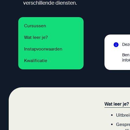
verschillende diensten.
Cursussen
Wat leer je?
Dez
Instapvoorwaarden
Ben 
inf
Kwalificatie
Wat leer je?
Uitbre
Gespre