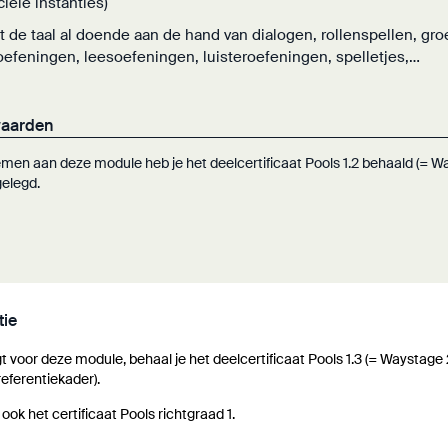
ciële instanties)
rt de taal al doende aan de hand van dialogen, rollenspellen, gr
foefeningen, leesoefeningen, luisteroefeningen, spelletjes,…
waarden
men aan deze module heb je het deelcertificaat Pools 1.2 behaald (= Way
gelegd.
tie
gt voor deze module, behaal je het deelcertificaat Pools 1.3 (= Waystage
eferentiekader).
ook het certificaat Pools richtgraad 1.