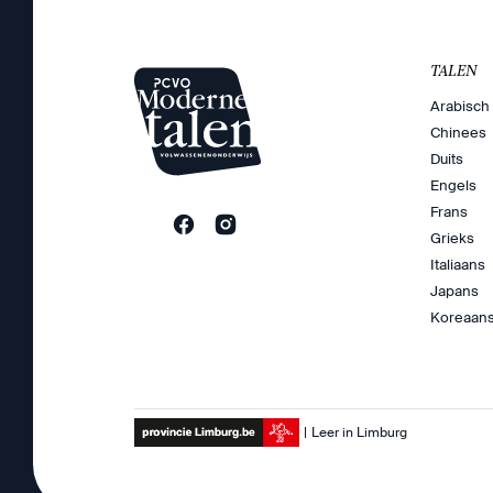
TALEN
Arabisch
Chinees
Duits
Engels
Frans
Grieks
Italiaans
Japans
Koreaan
Leer in Limburg