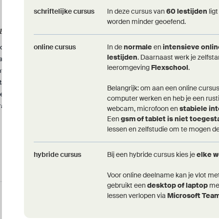
schriftelijke cursus
In deze cursus van
60 lestijden
lig
worden minder geoefend.
CENTRUM
OEFENEN EN BEGELEIDING
online cursus
In de
normale
en
intensieve onli
ontacteer ons
Online leerplatform
lestijden
. Daarnaast werk je zelfst
acatures
Oefenwebsite NT2
leeromgeving
Flexschool
.
nternationalisering
tageaanvraag
Belangrijk: om aan een online cursu
entrumreglement
computer werken en heb je een rust
rajectschema's
webcam, microfoon en
stabiele in
Een
gsm of tablet is niet toeges
lessen en zelfstudie om te mogen 
hybride cursus
Bij een hybride cursus kies je
elke 
Voor online deelname kan je vlot me
gebruikt een
desktop of laptop
met
Cookies
Privacyverklaring
lessen verlopen via
Microsoft Tea