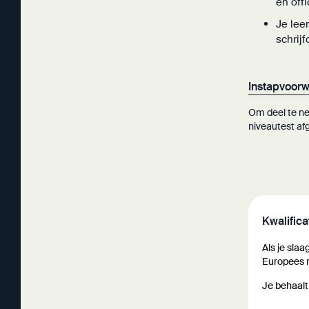
en offi
Je lee
schrij
Instapvoor
Om deel te ne
niveautest af
Kwalifica
Als je slaa
Europees r
Je behaalt 