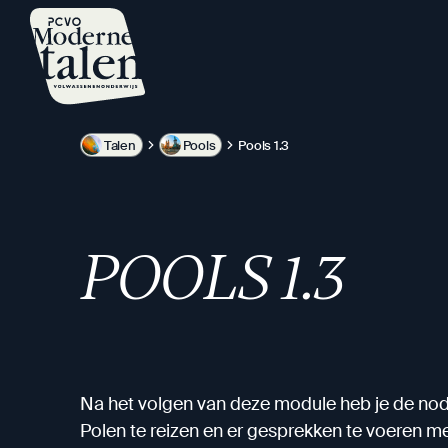
Overslaan
en
naar
de
inhoud
gaan
Talen
Pools
Pools 1.3
POOLS 1.3
Na het volgen van deze module heb je de nod
Polen te reizen en er gesprekken te voeren me