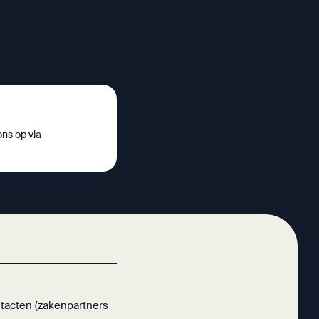
ns op via
tacten (zakenpartners