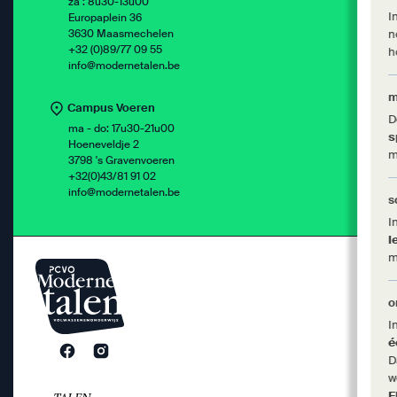
za : 8u30-13u00
I
Europaplein 36
3630 Maasmechelen
n
+32 (0)89/77 09 55
h
info@modernetalen.be
m
Campus Voeren
D
ma - do: 17u30-21u00
s
Hoeneveldje 2
m
3798 's Gravenvoeren
+32(0)43/81 91 02
info@modernetalen.be
s
I
l
m
o
I
é
D
w
F