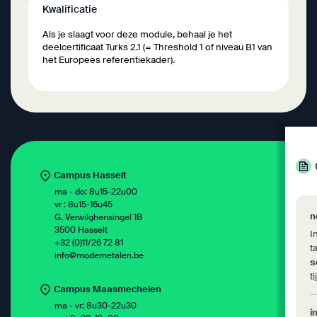
Kwalificatie
Als je slaagt voor deze module, behaal je het
deelcertificaat Turks 2.1 (= Threshold 1 of niveau B1 van
het Europees referentiekader).
Campus Hasselt
ma - do: 8u15-22u00
vr : 8u15-16u45
n
G. Verwilghensingel 1B
3500 Hasselt
I
+32 (0)11/26 72 81
t
info@modernetalen.be
s
t
Campus Maasmechelen
ma - vr: 8u30-22u30
i