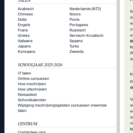
TALEN
Arabisch
Nederlands (NT2)
B
Chinees
Noors
d
Duits
Pools
w
Engels
Portugees
o
Frans
Russisch
e
Grieks
Servisch-Kroatisch
Italiaans
Spaans
M
Japans
Turks
t
Koreaans
Zweeds
d
SCHOOLJAAR 2025-2026
17 talen
h
Online cursussen
B
Hoe inschrijven
d
Hoe uitschrijven
Niveautest
V
Schoolkalender
Wijziging inschrijvingsgelden cursussen vreemde
w
talen
e
s
v
CENTRUM
t
Contacteer ons