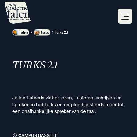
Overslaan
en
naar
de
inhoud
Talen
Turks
Turks 2.1
gaan
TURKS 2.1
Je leert steeds vlotter lezen, luisteren, schrijven en
spreken in het Turks en ontplooit je steeds meer tot
een onafhankelijke spreker van de taal.
CAMPUS HASSELT