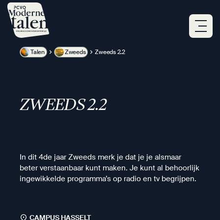
Overslaan
en
naar
de
inhoud
Talen
Zweeds
Zweeds 2.2
gaan
ZWEEDS 2.2
In dit 4de jaar Zweeds merk je dat je je alsmaar
beter verstaanbaar kunt maken. Je kunt al behoorlijk
ingewikkelde programma’s op radio en tv begrijpen.
CAMPUS HASSELT