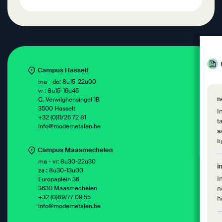
Campus Hasselt
ma - do: 8u15-22u00
vr : 8u15-16u45
n
G. Verwilghensingel 1B
3500 Hasselt
I
+32 (0)11/26 72 81
t
info@modernetalen.be
s
t
Campus Maasmechelen
ma - vr: 8u30-22u30
i
za : 8u30-13u00
I
Europaplein 36
3630 Maasmechelen
n
+32 (0)89/77 09 55
h
info@modernetalen.be