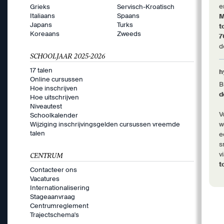
e
Grieks
Servisch-Kroatisch
Italiaans
Spaans
M
Japans
Turks
t
Koreaans
Zweeds
d
SCHOOLJAAR 2025-2026
17 talen
h
Online cursussen
B
Hoe inschrijven
d
Hoe uitschrijven
Niveautest
V
Schoolkalender
Wijziging inschrijvingsgelden cursussen vreemde
w
talen
e
s
v
CENTRUM
t
Contacteer ons
Vacatures
Internationalisering
Stageaanvraag
Centrumreglement
Trajectschema's