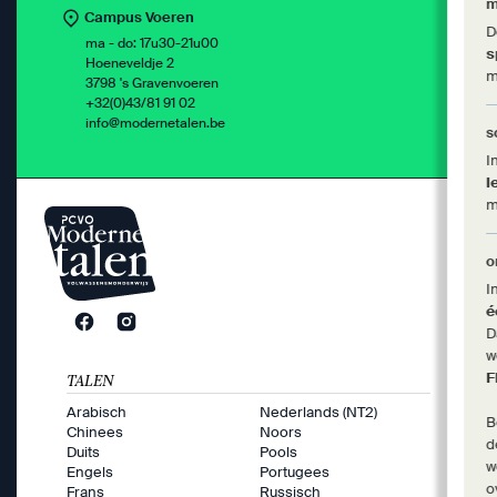
m
Campus Voeren
D
ma - do: 17u30-21u00
s
Hoeneveldje 2
m
3798 's Gravenvoeren
+32(0)43/81 91 02
info@modernetalen.be
s
I
l
m
o
I
é
D
w
F
TALEN
Arabisch
Nederlands (NT2)
B
Chinees
Noors
d
Duits
Pools
w
Engels
Portugees
o
Frans
Russisch