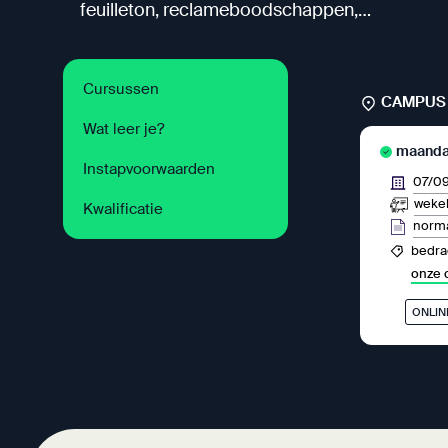
feuilleton, reclameboodschappen,…
Cursussen
CAMPUS 
Wat leer je?
maandag
Instapvoorwaarden
07/0
wekel
Kwalificatie
norma
bedrag
onze 
ONLIN