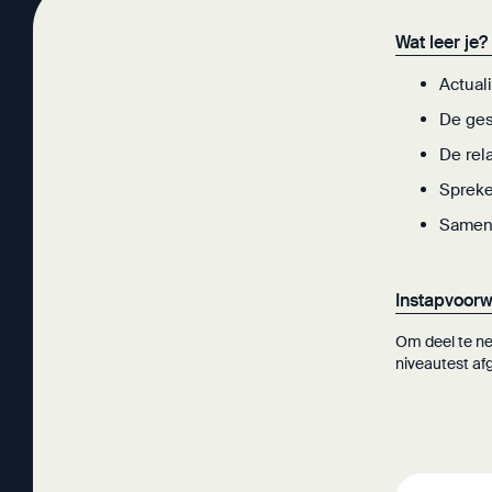
Wat leer je?
Actuali
De ges
De rela
Spreke
Samenv
Instapvoor
Om deel te ne
niveautest af