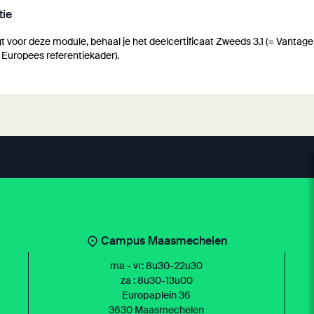
tie
agt voor deze module, behaal je het deelcertificaat Zweeds 3.1 (= Vantag
 Europees referentiekader).
Campus Maasmechelen
ma - vr: 8u30-22u30
za : 8u30-13u00
Europaplein 36
3630 Maasmechelen