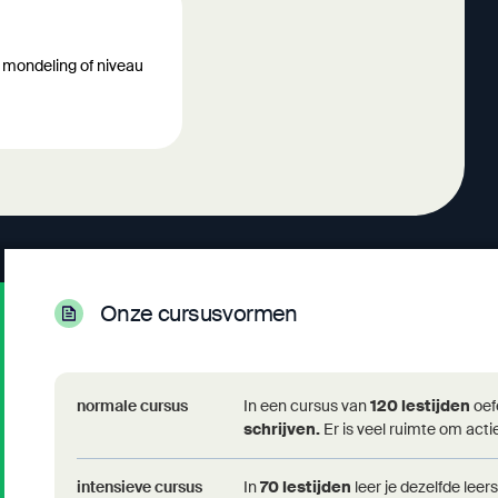
e mondeling of niveau
Onze cursusvormen
Campus Voeren
normale cursus
In een cursus van
120 lestijden
oef
ma - do: 17u30-21u00
schrijven.
Er is veel ruimte om actie
Hoeneveldje 2
3798 's Gravenvoeren
intensieve cursus
In
70 lestijden
leer je dezelfde leer
+32(0)43/81 91 02