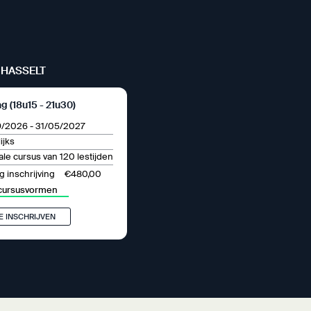
HASSELT
 (18u15 - 21u30)
9/2026
-
31/05/2027
ijks
le cursus van 120 lestijden
€480,00
 inschrijving
cursusvormen
E INSCHRIJVEN