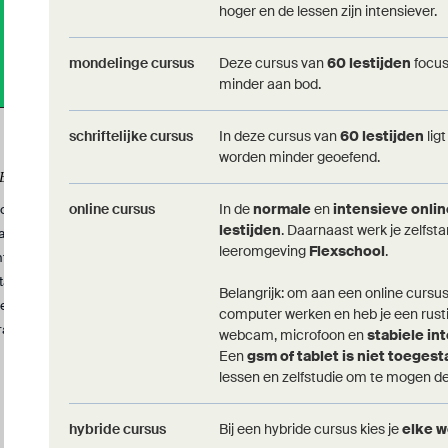
hoger en de lessen zijn intensiever.
info@modernetalen.be
mondelinge cursus
Deze cursus van
60 lestijden
focus
minder aan bod.
schriftelijke cursus
In deze cursus van
60 lestijden
lig
worden minder geoefend.
CENTRUM
OEFENEN EN BEGELEIDING
online cursus
In de
normale
en
intensieve onli
ontacteer ons
Online leerplatform
lestijden
. Daarnaast werk je zelfst
acatures
Oefenwebsite NT2
leeromgeving
Flexschool
.
nternationalisering
tageaanvraag
Belangrijk: om aan een online cursu
entrumreglement
computer werken en heb je een rust
rajectschema's
webcam, microfoon en
stabiele in
Een
gsm of tablet is niet toeges
lessen en zelfstudie om te mogen 
hybride cursus
Bij een hybride cursus kies je
elke 