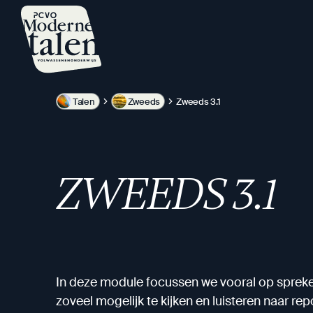
Overslaan
en
naar
de
inhoud
gaan
Talen
Zweeds
Zweeds 3.1
ZWEEDS 3.1
In deze module focussen we vooral op spreken
zoveel mogelijk te kijken en luisteren naar re